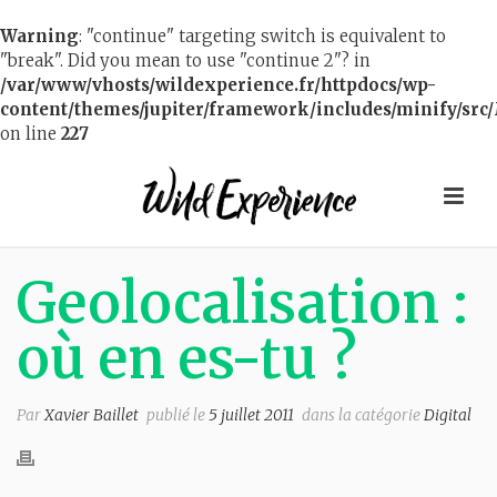
Warning
: "continue" targeting switch is equivalent to
"break". Did you mean to use "continue 2"? in
/var/www/vhosts/wildexperience.fr/httpdocs/wp-
content/themes/jupiter/framework/includes/minify/src/
on line
227
Geolocalisation :
où en es-tu ?
Par
Xavier Baillet
publié le
5 juillet 2011
dans la catégorie
Digital