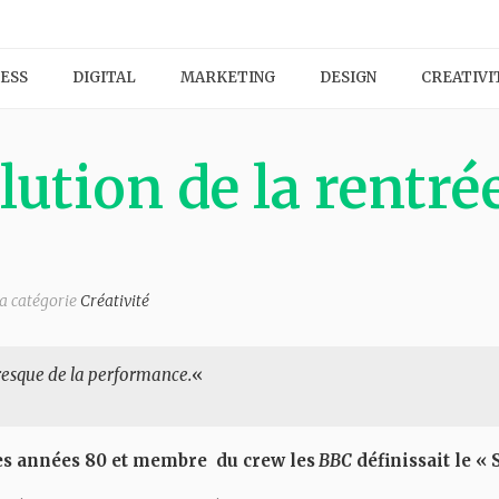
ESS
DIGITAL
MARKETING
DESIGN
CREATIVI
lution de la rentré
a catégorie
Créativité
t presque de la performance.
«
des années 80 et membre du crew les
BBC
définissait le « S