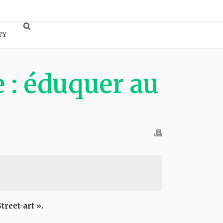
TY
e : éduquer au
treet-art ».