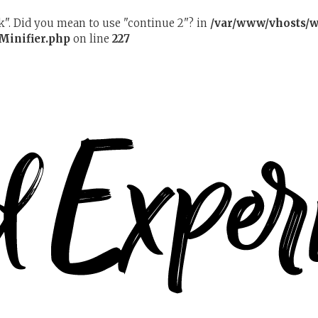
ak". Did you mean to use "continue 2"? in
/var/www/vhosts/w
Minifier.php
on line
227