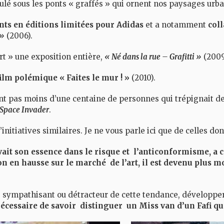
oulé sous les ponts « graffés » qui ornent nos paysages urba
nts en éditions limitées pour Adidas
et a notamment
col
 »
(2006).
art » une exposition entière,
« Né dans la rue – Grafitti »
(200
ilm polémique « Faites le mur ! »
(2010).
ont pas moins d’une centaine de personnes qui trépignait de
Space Invader
.
’initiatives similaires. Je ne vous parle ici que de celles don
ouvait son essence dans le risque et l’anticonformisme, a 
ion en hausse sur le marché de l’art, il est devenu plus
n, sympathisant ou détracteur de cette tendance, développer
 nécessaire de savoir distinguer un Miss van d’un Fafi q