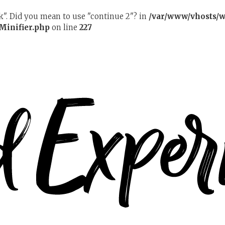
ak". Did you mean to use "continue 2"? in
/var/www/vhosts/w
Minifier.php
on line
227