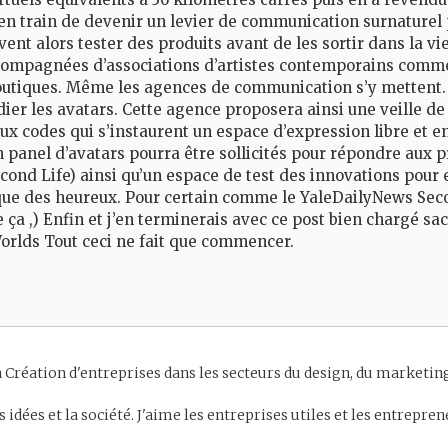
 en train de devenir un levier de communication surnature
nt alors tester des produits avant de les sortir dans la vi
mpagnées d’associations d’artistes contemporains comme 
 boutiques. Même les agences de communication s’y mettent. 
dier les avatars. Cette agence proposera ainsi une veille de
x codes qui s’instaurent un espace d’expression libre et en
n panel d’avatars pourra être sollicités pour répondre aux
cond Life) ainsi qu’un espace de test des innovations pour 
ue des heureux. Pour certain comme le YaleDailyNews Seco
 ça ,) Enfin et j’en terminerais avec ce post bien chargé sac
rlds Tout ceci ne fait que commencer.
 Création d'entreprises dans les secteurs du design, du marketing 
es idées et la société. J'aime les entreprises utiles et les entrepr