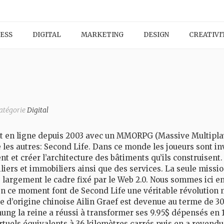
ESS
DIGITAL
MARKETING
DESIGN
CREATIVI
catégorie
Digital
st en ligne depuis 2003 avec un MMORPG (Massive Multipla
 les autres: Second Life. Dans ce monde les joueurs sont in
ent et créer l’architecture des bâtiments qu’ils construisent
liers et immobiliers ainsi que des services. La seule missio
 largement le cadre fixé par le Web 2.0. Nous sommes ici e
en ce moment font de Second Life une véritable révolution
e d’origine chinoise Ailin Graef est devenue au terme de 30
g la reine a réussi à transformer ses 9.95$ dépensés en 1 m
uels équivalents à 36 kilomètres carrés puis en a revendu 