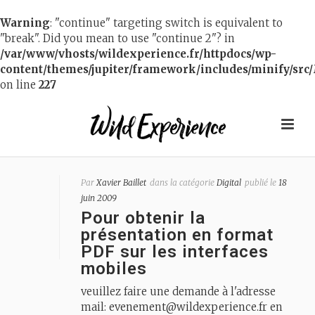
Warning
: "continue" targeting switch is equivalent to
"break". Did you mean to use "continue 2"? in
/var/www/vhosts/wildexperience.fr/httpdocs/wp-
content/themes/jupiter/framework/includes/minify/src/
on line
227
Par
Xavier Baillet
dans la catégorie
Digital
publié le
18
juin 2009
Pour obtenir la
présentation en format
PDF sur les interfaces
mobiles
veuillez faire une demande à l'adresse
mail:
evenement@wildexperience.fr
en