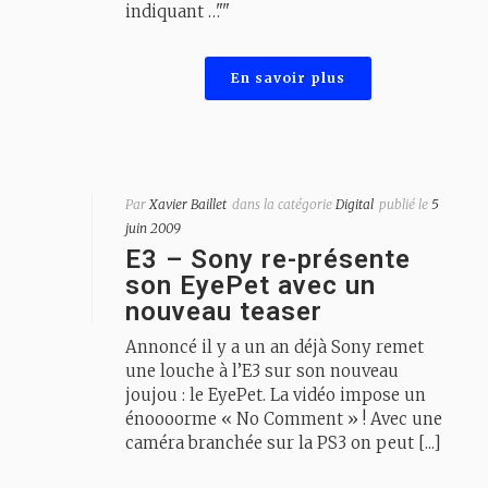
indiquant …""
En savoir plus
Par
Xavier Baillet
dans la catégorie
Digital
publié le
5
juin 2009
E3 – Sony re-présente
son EyePet avec un
nouveau teaser
Annoncé il y a un an déjà Sony remet
une louche à l’E3 sur son nouveau
joujou : le EyePet. La vidéo impose un
énoooorme « No Comment » ! Avec une
caméra branchée sur la PS3 on peut [...]