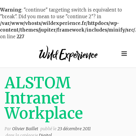
Warning
: "continue" targeting switch is equivalent to
"break". Did you mean to use "continue 2"? in
/var/www/vhosts/wildexperience.fr/httpdocs/wp-
content/themes/jupiter/framework/includes/minify/src/
on line
227
ALSTOM
Intranet
Workplace
Par
Olivier Baillet
publié le
23 décembre 2011
dans la catégorie
Digital