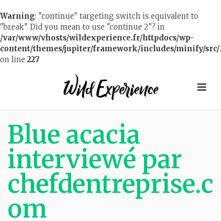
Warning
: "continue" targeting switch is equivalent to
"break". Did you mean to use "continue 2"? in
/var/www/vhosts/wildexperience.fr/httpdocs/wp-
content/themes/jupiter/framework/includes/minify/src/
on line
227
Blue acacia
interviewé par
chefdentreprise.c
om