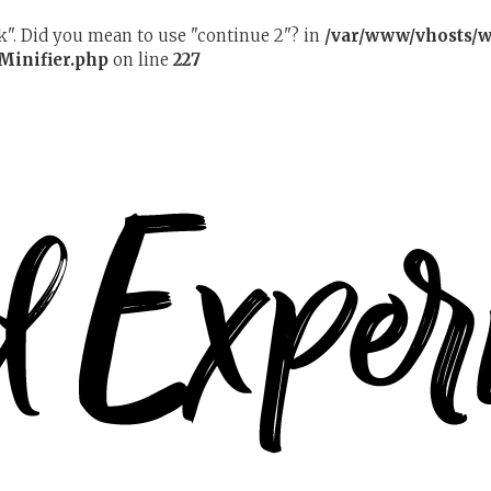
ak". Did you mean to use "continue 2"? in
/var/www/vhosts/w
Minifier.php
on line
227