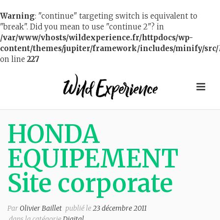
Warning
: "continue" targeting switch is equivalent to
"break". Did you mean to use "continue 2"? in
/var/www/vhosts/wildexperience.fr/httpdocs/wp-
content/themes/jupiter/framework/includes/minify/src/
on line
227
HONDA
EQUIPEMENT
Site corporate
Par
Olivier Baillet
publié le
23 décembre 2011
dans la catégorie
Digital