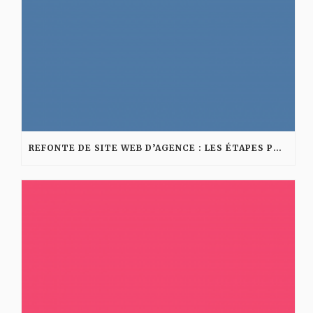
REFONTE DE SITE WEB D’AGENCE : LES ÉTAPES POUR AMÉLIORER VISIBILITÉ ET CONVERSION