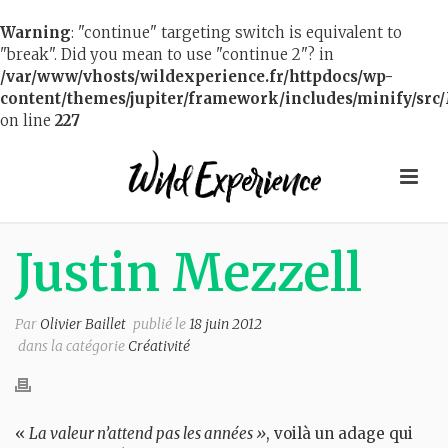
Warning
: "continue" targeting switch is equivalent to
"break". Did you mean to use "continue 2"? in
/var/www/vhosts/wildexperience.fr/httpdocs/wp-
content/themes/jupiter/framework/includes/minify/src/
on line
227
Justin Mezzell
Par
Olivier Baillet
publié le
18 juin 2012
dans la catégorie
Créativité
«
La valeur n’attend pas les années »
, voilà un adage qui