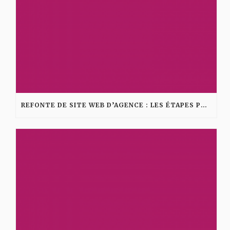
REFONTE DE SITE WEB D’AGENCE : LES ÉTAPES POUR AMÉLIORER VISIBILITÉ ET CONVERSION