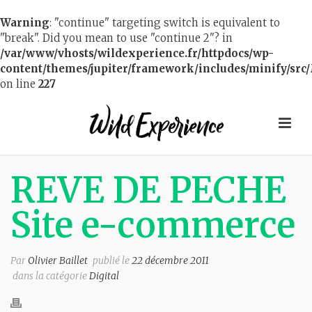
Warning
: "continue" targeting switch is equivalent to
"break". Did you mean to use "continue 2"? in
/var/www/vhosts/wildexperience.fr/httpdocs/wp-
content/themes/jupiter/framework/includes/minify/src/
on line
227
REVE DE PECHE
Site e-commerce
Par
Olivier Baillet
publié le
22 décembre 2011
dans la catégorie
Digital