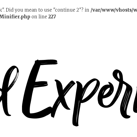
ak". Did you mean to use "continue 2"? in
/var/www/vhosts/w
Minifier.php
on line
227