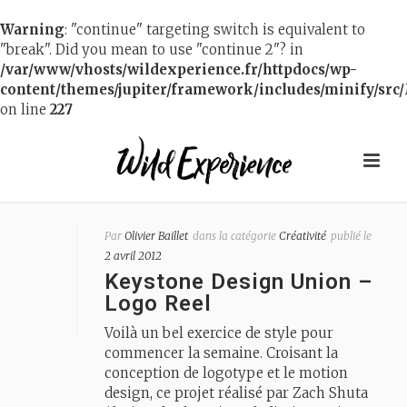
Warning
: "continue" targeting switch is equivalent to
"break". Did you mean to use "continue 2"? in
/var/www/vhosts/wildexperience.fr/httpdocs/wp-
content/themes/jupiter/framework/includes/minify/src/
on line
227
Par
Olivier Baillet
dans la catégorie
Créativité
publié le
2 avril 2012
Keystone Design Union –
Logo Reel
Voilà un bel exercice de style pour
commencer la semaine. Croisant la
conception de logotype et le motion
design, ce projet réalisé par Zach Shuta