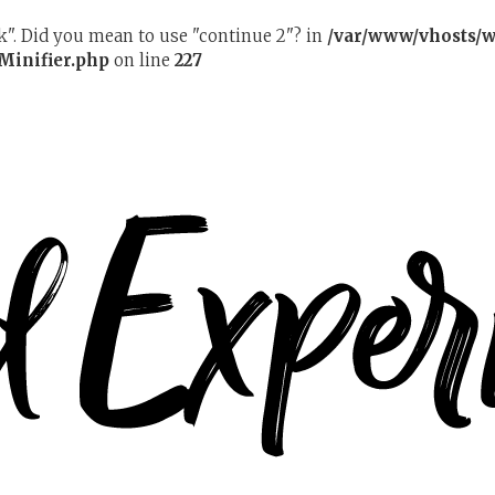
ak". Did you mean to use "continue 2"? in
/var/www/vhosts/w
Minifier.php
on line
227