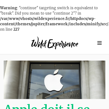
Warning
: "continue" targeting switch is equivalent to
"break". Did you mean to use "continue 2"? in
/var/www/vhosts/wildexperience.fr/httpdocs/wp-
content/themes/jupiter/framework/includes/minify/src/
on line
227