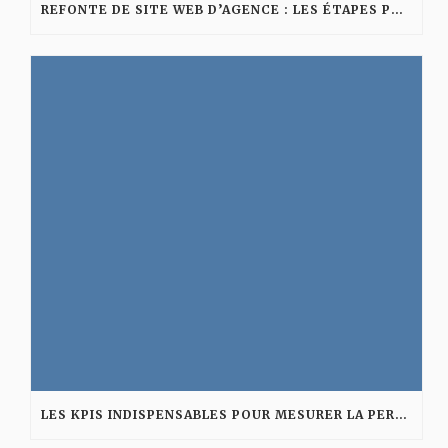
REFONTE DE SITE WEB D’AGENCE : LES ÉTAPES POUR AMÉLIORER VISIBILITÉ ET CONVERSION
LES KPIS INDISPENSABLES POUR MESURER LA PERFORMANCE D’UNE AGENCE DIGITALE