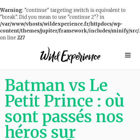
Warning
: "continue" targeting switch is equivalent to
"break". Did you mean to use "continue 2"? in
/var/www/vhosts/wildexperience.fr/httpdocs/wp-
content/themes/jupiter/framework/includes/minify/src/
on line
227
Batman vs Le
Petit Prince : où
sont passés nos
héros sur