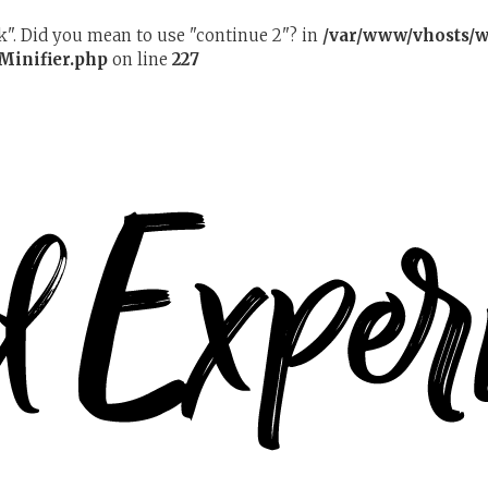
ak". Did you mean to use "continue 2"? in
/var/www/vhosts/w
Minifier.php
on line
227