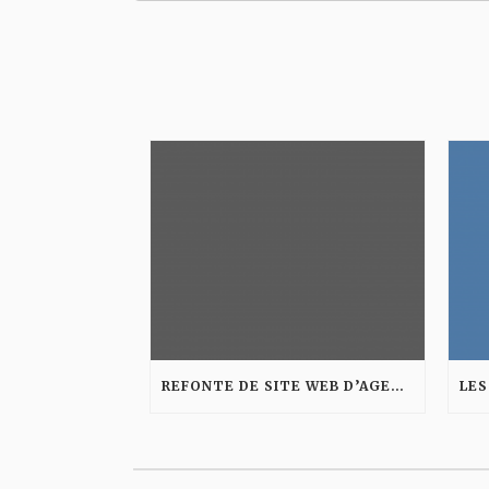
REFONTE DE SITE WEB D’AGENCE : LES ÉTAPES POUR AMÉLIORER VISIBILITÉ ET CONVERSION