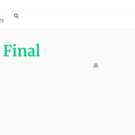
TY
Final