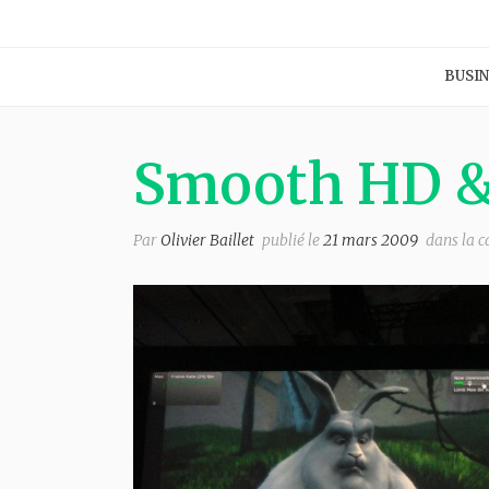
BUSIN
Smooth HD &
Par
Olivier Baillet
publié le
21 mars 2009
dans la c