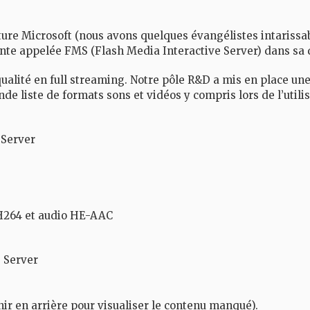
ture Microsoft (nous avons quelques évangélistes intarissabl
te appelée FMS (Flash Media Interactive Server) dans sa 
qualité en full streaming. Notre pôle R&D a mis en place u
e liste de formats sons et vidéos y compris lors de l’utili
 Server
H264 et audio HE-AAC
e Server
ir en arrière pour visualiser le contenu manqué).