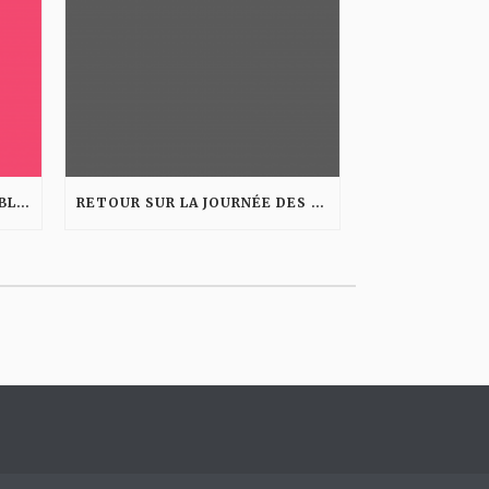
LES "GIFS", L'AVENIR OU L'OUBLIETTE?
RETOUR SUR LA JOURNÉE DES AGENCES INTERACTIVES ORGANISÉE PAR MICROSOFT