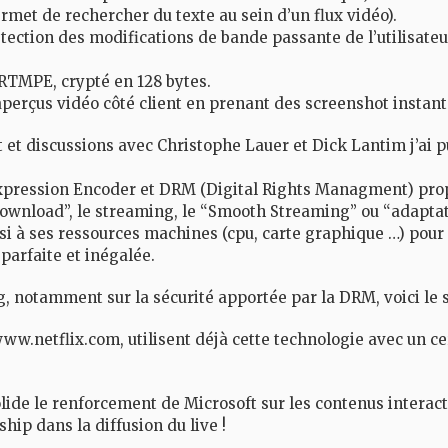
et de rechercher du texte au sein d’un flux vidéo).
étection des modifications de bande passante de l’utilisate
 RTMPE, crypté en 128 bytes.
perçus vidéo côté client en prenant des screenshot instant
t et discussions avec Christophe Lauer et Dick Lantim j’a
xpression Encoder et DRM (Digital Rights Managment) prop
 download”, le streaming, le “Smooth Streaming” ou “adapt
i à ses ressources machines (cpu, carte graphique …) pour l
 parfaite et inégalée.
, notamment sur la sécurité apportée par la DRM, voici le si
w.netflix.com, utilisent déjà cette technologie avec un cer
ide le renforcement de Microsoft sur les contenus interactif
hip dans la diffusion du live !