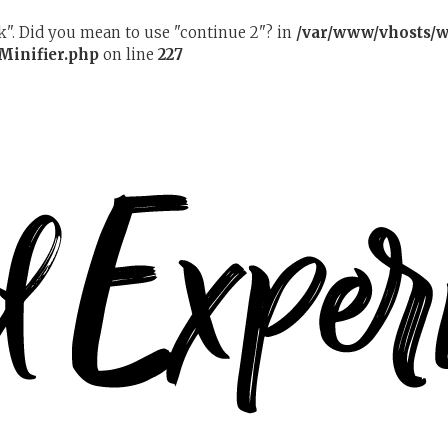
ak". Did you mean to use "continue 2"? in
/var/www/vhosts/w
Minifier.php
on line
227