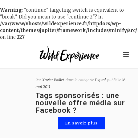
Warning
: "continue" targeting switch is equivalent to
"break". Did you mean to use "continue 2"? in
/var/www/vhosts/wildexperience.fr/httpdocs/wp-
content/themes/jupiter/framework/includes/minify/src/
on line
227
Par
Xavier Baillet
dans la catégorie
Digital
publié le
16
mai 2011
Tags sponsorisés : une
nouvelle offre média sur
Facebook ?
En savoir plus