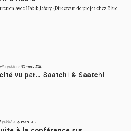
tretien avec Habib Jafary (Directeur de projet chez Blue
vité
publié le
30 mars 2010
icité vu par… Saatchi & Saatchi
l
publié le
29 mars 2010
vite à la conférence sur