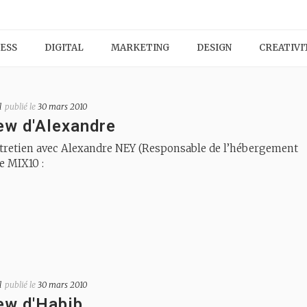
ESS
DIGITAL
MARKETING
DESIGN
CREATIVI
l
publié le
30 mars 2010
ew d'Alexandre
ntretien avec Alexandre NEY (Responsable de l’hébergement
e MIX10 :
l
publié le
30 mars 2010
ew d'Habib