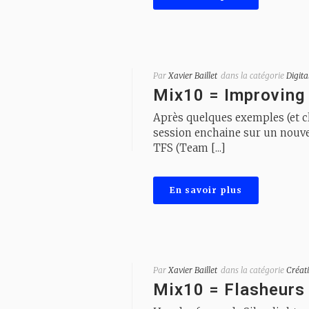
Par
Xavier Baillet
dans la catégorie
Digita
Mix10 = Improving 
Après quelques exemples (et cli
session enchaine sur un nouve
TFS (Team [...]
En savoir plus
Par
Xavier Baillet
dans la catégorie
Créati
Mix10 = Flasheurs 