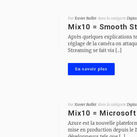
Par
Xavier Baillet
dans la catégorie
Digita
Mix10 = Smooth St
Après quelques explications t
réglage de la caméra on attaqu
Streaming se fait via [...]
En savoir plus
Par
Xavier Baillet
dans la catégorie
Digita
Mix10 = Microsoft
Azure est la nouvelle platefor
mise en production depuis le 1
développeurs tels que [...]