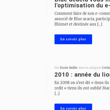
l'optimisation du 
Comment faire de son e-commer
associé de Blue acacia, partici
Ebiznet et destinée aux [...]
En savoir plus
Par
Xavier Baillet
dans la catégorie
Créati
2010 : année du li
En 2008 on s’est dit « tiens i
redit « tiens ils ont oublié M
[...]
En savoir plus