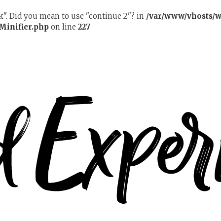
ak". Did you mean to use "continue 2"? in
/var/www/vhosts/w
Minifier.php
on line
227