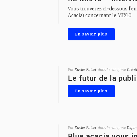
Vous trouverez ci-dessous l’en
Acacia) concernant le MIX10 :
En savoir plus
Par
Xavier Baillet
dans la catégorie
Créati
Le futur de la publ
En savoir plus
Par
Xavier Baillet
dans la catégorie
Digita
Blue acacia vous in