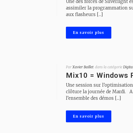
Une des forces de Silverlight e
assimiler la programmation sur
aux flasheurs [...]
En savoir plus
Par
Xavier Baillet
dans la catégorie
Digita
Mix10 = Windows 
Une session sur l’optimisatio
clôture la journée de Mardi. 
l’ensemble des démos [...]
En savoir plus