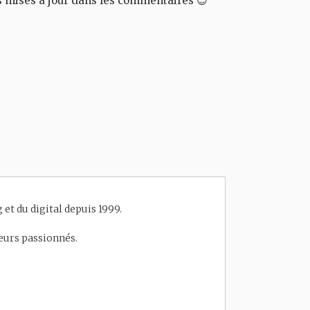
es mises à jour dans les commentaires 😉
et du digital depuis 1999.
eneurs passionnés.