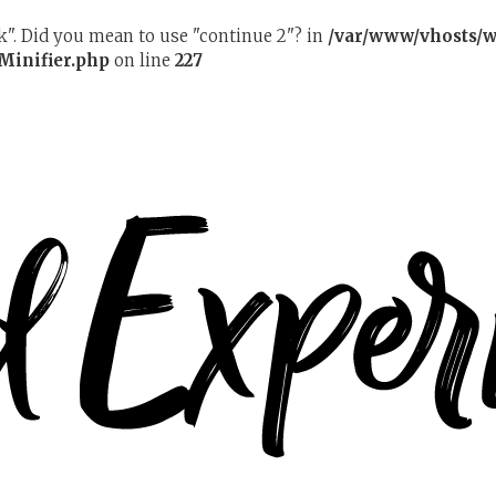
ak". Did you mean to use "continue 2"? in
/var/www/vhosts/w
Minifier.php
on line
227