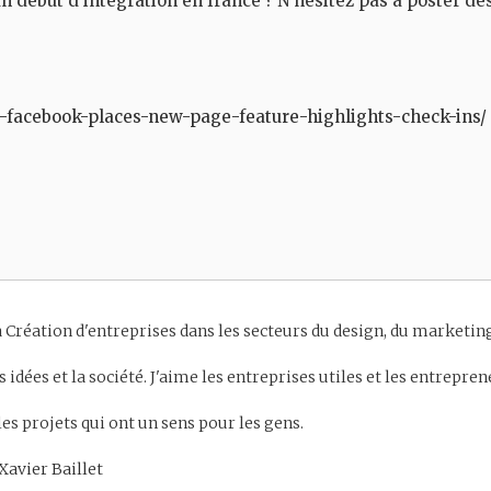
 un début d’intégration en france ? N’hésitez pas à poster d
-facebook-places-new-page-feature-highlights-check-ins/
 Création d'entreprises dans les secteurs du design, du marketing 
es idées et la société. J'aime les entreprises utiles et les entrepr
 les projets qui ont un sens pour les gens.
Xavier Baillet