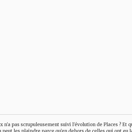
 n’a pas scrupuleusement suivi l’évolution de Places ? Et q
n peut les plaindre parce qu’en dehors de celles qui ont eu 