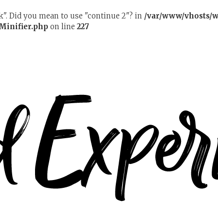
ak". Did you mean to use "continue 2"? in
/var/www/vhosts/w
Minifier.php
on line
227