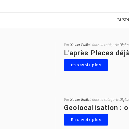
BUSIN
Par
Xavier Baillet
dans la catégorie
Digita
L'après Places déj
En savoir plus
Par
Xavier Baillet
dans la catégorie
Digita
Geolocalisation : o
En savoir plus