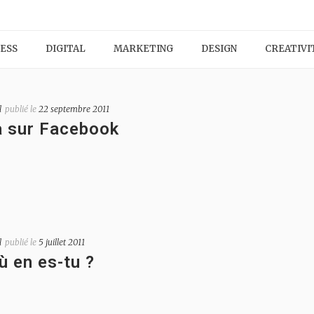
ESS
DIGITAL
MARKETING
DESIGN
CREATIVI
l
publié le
22 septembre 2011
à sur Facebook
l
publié le
5 juillet 2011
ù en es-tu ?