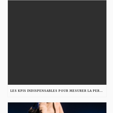
LES KPIS INDISPENSABLES POUR MESURER LA PERFORMANCE D’UNE AGENCE DIGITALE