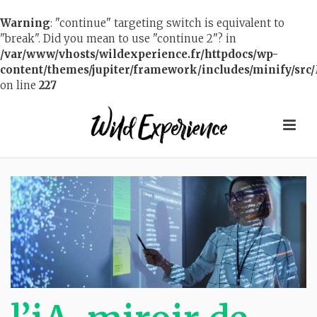
Warning
: "continue" targeting switch is equivalent to
"break". Did you mean to use "continue 2"? in
/var/www/vhosts/wildexperience.fr/httpdocs/wp-
content/themes/jupiter/framework/includes/minify/src/
on line
227